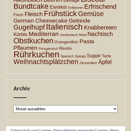
Beilage
Bundtcake
Erfrischend
Eierlikör
Erdbeeren
Frühstück
Gemüse
Fleisch
Fisch
German Cheesecake
Getreide
Italienisch
Gugelhupf
Knabbereien
Mediterran
Nachtisch
Kürbis
mexikanisch
Müsli
Obstkuchen
Pasta
Orangenlikör
Pflaumen
Risotto
Portugiesisch
Rührkuchen
Suppe
Tarte
Spanisch
Spargel
Weihnachtsplätzchen
Äpfel
Zitronenlikör
Archiv
Archiv
Datenschutz und Cookies: Diese Website verwendet Cookies. Wenn