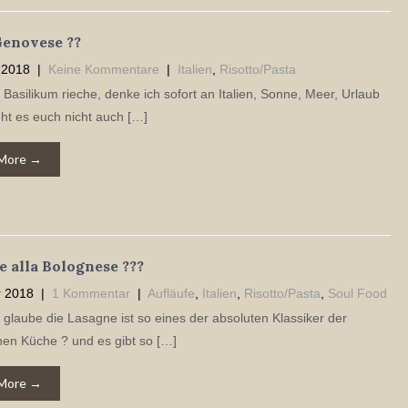
Genovese ??
 2018
|
Keine Kommentare
|
Italien
,
Risotto/Pasta
Basilikum rieche, denke ich sofort an Italien, Sonne, Meer, Urlaub
ht es euch nicht auch […]
More →
 alla Bolognese ???
r 2018
|
1 Kommentar
|
Aufläufe
,
Italien
,
Risotto/Pasta
,
Soul Food
 glaube die Lasagne ist so eines der absoluten Klassiker der
chen Küche ? und es gibt so […]
More →