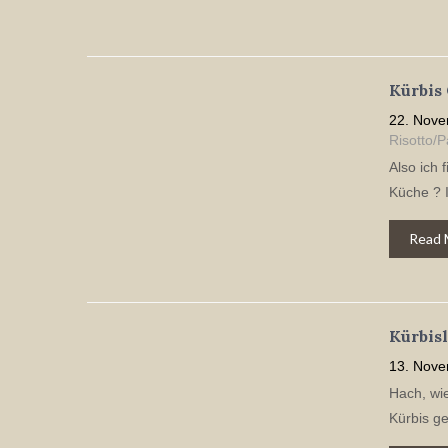
Kürbis
22. Nove
Risotto/P
Also ich 
Küche ? I
Read 
Kürbisl
13. Nove
Hach, wie
Kürbis ge