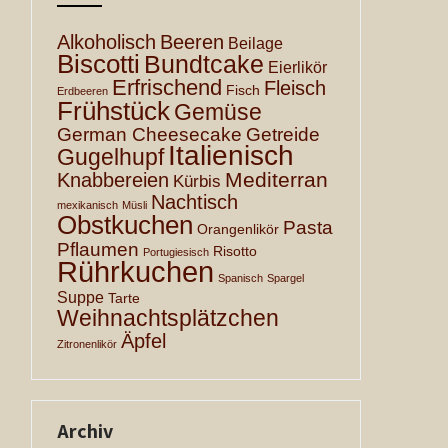
Alkoholisch
Beeren
Beilage
Biscotti
Bundtcake
Eierlikör
Erfrischend
Fleisch
Fisch
Erdbeeren
Frühstück
Gemüse
German Cheesecake
Getreide
Italienisch
Gugelhupf
Mediterran
Knabbereien
Kürbis
Nachtisch
mexikanisch
Müsli
Obstkuchen
Pasta
Orangenlikör
Pflaumen
Risotto
Portugiesisch
Rührkuchen
Spanisch
Spargel
Suppe
Tarte
Weihnachtsplätzchen
Äpfel
Zitronenlikör
Archiv