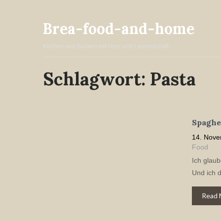
Brea-food-and-home
Kochen und Backen mit Herz und Leidenschaft
Schlagwort:
Pasta
Spaghet
14. Nove
Food
Ich glaub
Und ich 
Read 