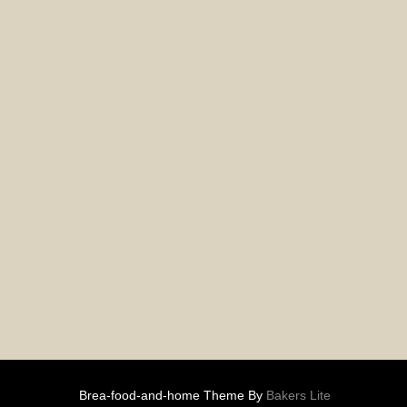
Brea-food-and-home Theme By
Bakers Lite