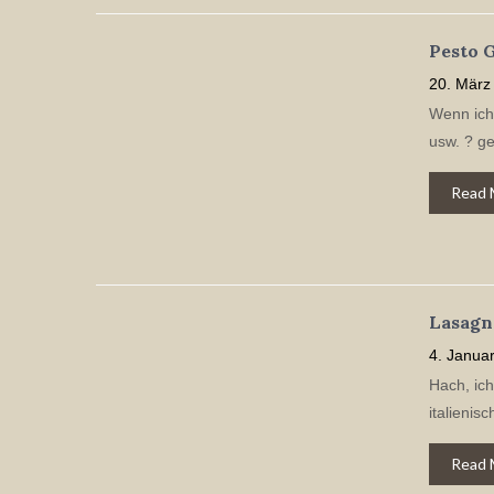
Pesto 
20. März
Wenn ich 
usw. ? ge
Read 
Lasagne
4. Janua
Hach, ich
italienis
Read 