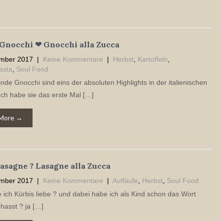
 Gnocchi ❤ Gnocchi alla Zucca
mber 2017
|
Keine Kommentare
|
Herbst
,
Kartoffeln
,
asta
,
Soul Food
finde Gnocchi sind eins der absoluten Highlights in der italienischen
ch habe sie das erste Mal […]
More →
asagne ? Lasagne alla Zucca
mber 2017
|
Keine Kommentare
|
Aufläufe
,
Herbst
,
Soul Food
 ich Kürbis liebe ? und dabei habe ich als Kind schon das Wort
hasst ? ja […]