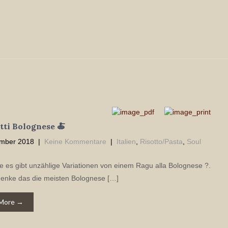
ti Bolognese 🍝
mber 2018
|
Keine Kommentare
|
Italien
,
Risotto/Pasta
,
Soul
e es gibt unzählige Variationen von einem Ragu alla Bolognese ?.
denke das die meisten Bolognese […]
More →