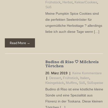
Frühstück
,
Herbst
,
Kekse/Cookies
,
Süß
Meine Pumpkin Spice Cookies sind
die perfekten Seelentröster für
ungemütliche Herbsttage ? allerdings
liebe ich auch diese Tage wenn […]
Read More →
Budino di Riso 🤍 Milchreis
Törtchen
20. März 2019
|
Keine Kommentare
|
Dessert
,
Frühstück
,
Italien
,
Kleingebäck
,
Muffins
,
Süß
,
Süßspeise
Budino di Riso ist eine köstliche kleine
Sünde und eine Spezialität aus
Florenz in der Toskana. Diese kleinen
Törtchen […]