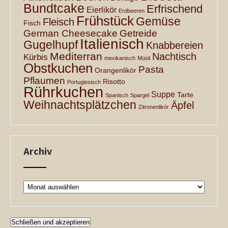
Bundtcake
Erfrischend
Eierlikör
Erdbeeren
Frühstück
Gemüse
Fleisch
Fisch
German Cheesecake
Getreide
Italienisch
Gugelhupf
Knabbereien
Mediterran
Nachtisch
Kürbis
mexikanisch
Müsli
Obstkuchen
Pasta
Orangenlikör
Pflaumen
Risotto
Portugiesisch
Rührkuchen
Suppe
Tarte
Spanisch
Spargel
Weihnachtsplätzchen
Äpfel
Zitronenlikör
Archiv
Archiv