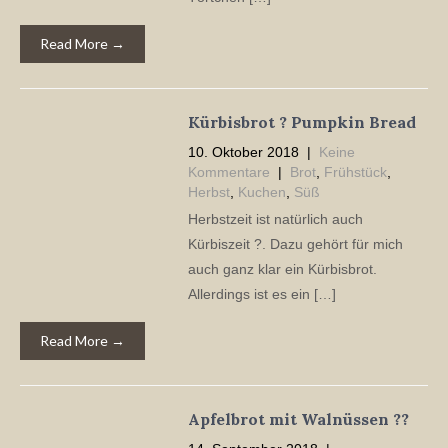
Read More →
Kürbisbrot ? Pumpkin Bread
10. Oktober 2018
|
Keine
Kommentare
|
Brot
,
Frühstück
,
Herbst
,
Kuchen
,
Süß
Herbstzeit ist natürlich auch
Kürbiszeit ?. Dazu gehört für mich
auch ganz klar ein Kürbisbrot.
Allerdings ist es ein […]
Read More →
Apfelbrot mit Walnüssen ??