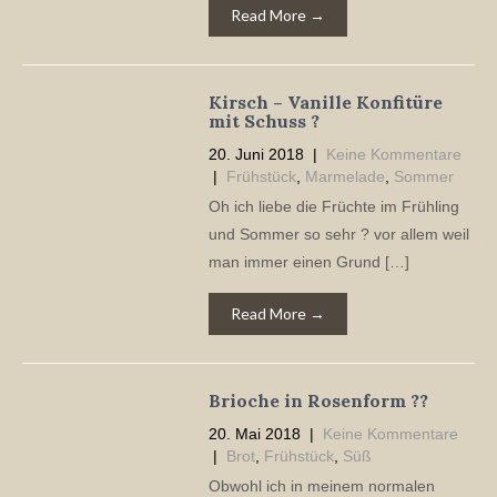
Read More →
Kirsch – Vanille Konfitüre
mit Schuss ?
20. Juni 2018
|
Keine Kommentare
|
Frühstück
,
Marmelade
,
Sommer
Oh ich liebe die Früchte im Frühling
und Sommer so sehr ? vor allem weil
man immer einen Grund […]
Read More →
Brioche in Rosenform ??
20. Mai 2018
|
Keine Kommentare
|
Brot
,
Frühstück
,
Süß
Obwohl ich in meinem normalen