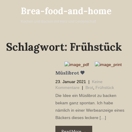
Brea-food-and-home
Kochen und Backen mit Herz und Leidenschaft
Schlagwort:
Frühstück
Müslibrot 🤎
23. Januar 2021
|
Keine
Kommentare
|
Brot
,
Frühstück
Die Idee ein Müslibrot zu backen
bekam ganz spontan. Ich habe
nämlich in einer Werbeanzeige eines
Bäckers dieses leckere […]
Read More →