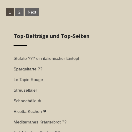
Posts
1
2
Next
navigation
Top-Beiträge und Top-Seiten
Stufato ??? ein italienischer Eintopf
Spargeltarte ??
Le Tapie Rouge
Streuseltaler
Schneebälle ❄
Ricotta Kuchen ❤
Mediterranes Kräuterbrot ??