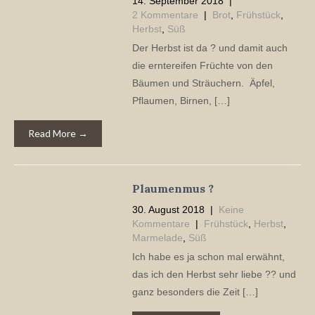
14. September 2018
|
2 Kommentare
|
Brot
,
Frühstück
,
Herbst
,
Süß
Der Herbst ist da ? und damit auch
die erntereifen Früchte von den
Bäumen und Sträuchern. Äpfel,
Pflaumen, Birnen, […]
Read More →
Plaumenmus ?
30. August 2018
|
Keine
Kommentare
|
Frühstück
,
Herbst
,
Marmelade
,
Süß
Ich habe es ja schon mal erwähnt,
das ich den Herbst sehr liebe ?? und
ganz besonders die Zeit […]