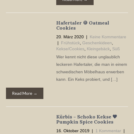
Hafertaler 🍪 Oatmeal
Cookies
20. März 2020
|
Keine Kommentare
|
Frühstück
,
Geschenkideen
,
Kekse/Cookies
,
Kleingebäck
,
Süß
Wer kennt nicht diese unglaublich
leckeren Hafertaler, die man in einem
schwedischen Möbelhaus erwerben
kann. Ein Keks probiert, und […]
Read More →
Kürbis – Schoko Kekse 🧡
Pumpkin Spice Cookies
16. Oktober 2019
|
1 Kommentar
|