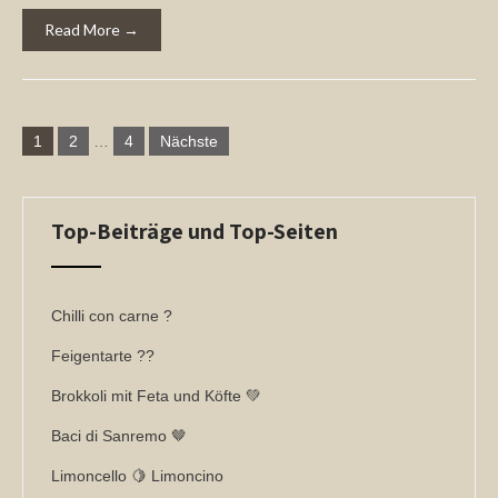
Read More →
Seitennummerierung
1
2
…
4
Nächste
der
Beiträge
Top-Beiträge und Top-Seiten
Chilli con carne ?
Feigentarte ??
Brokkoli mit Feta und Köfte 💚
Baci di Sanremo 🤎
Limoncello 🍋 Limoncino