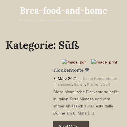
Brea-food-and-home
Kochen und Backen mit Herz und Leidenschaft
Kategorie:
Süß
Flockentorte 💛
7. März 2021
|
Keine Kommentare
|
Dessert
,
Italien
,
Kuchen
,
Süß
Diese himmlische Flockentorte heißt
in Italien Torta Mimosa und wird
immer anlässlich zum Festa delle
Donne am 8. März […]
Read More →