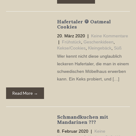
Hafertaler 🍪 Oatmeal
Cookies
20. März 2020
|
Keine Kommentare
|
Frühstück
,
Geschenkideen
,
Kekse/Cookies
,
Kleingebäck
,
Süß
Wer kennt nicht diese unglaublich
leckeren Hafertaler, die man in einem
schwedischen Möbelhaus erwerben
kann. Ein Keks probiert, und […]
Read More →
Schmandkuchen mit
Mandarinen ???
8. Februar 2020
|
Keine