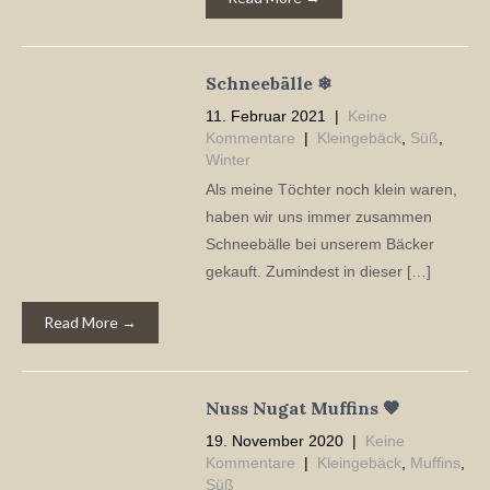
Schneebälle ❄
11. Februar 2021
|
Keine
Kommentare
|
Kleingebäck
,
Süß
,
Winter
Als meine Töchter noch klein waren,
haben wir uns immer zusammen
Schneebälle bei unserem Bäcker
gekauft. Zumindest in dieser […]
Read More →
Nuss Nugat Muffins 🤎
19. November 2020
|
Keine
Kommentare
|
Kleingebäck
,
Muffins
,
Süß