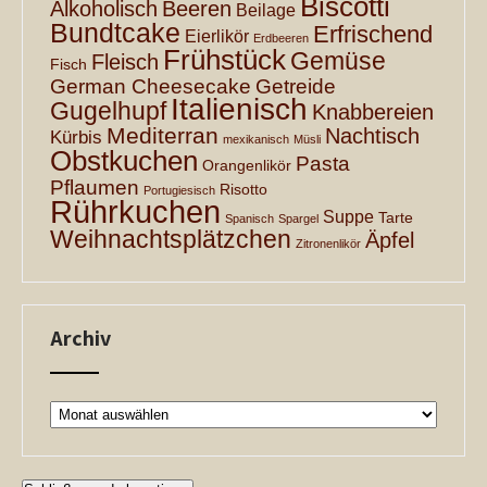
Biscotti
Alkoholisch
Beeren
Beilage
Bundtcake
Erfrischend
Eierlikör
Erdbeeren
Frühstück
Gemüse
Fleisch
Fisch
German Cheesecake
Getreide
Italienisch
Gugelhupf
Knabbereien
Mediterran
Nachtisch
Kürbis
mexikanisch
Müsli
Obstkuchen
Pasta
Orangenlikör
Pflaumen
Risotto
Portugiesisch
Rührkuchen
Suppe
Tarte
Spanisch
Spargel
Weihnachtsplätzchen
Äpfel
Zitronenlikör
Archiv
Archiv