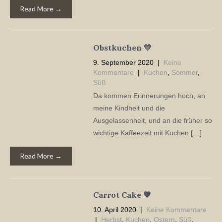
Read More →
Obstkuchen 💛
9. September 2020
|
Keine
Kommentare
|
Kuchen
,
Sommer
,
Süß
Da kommen Erinnerungen hoch, an
meine Kindheit und die
Ausgelassenheit, und an die früher so
wichtige Kaffeezeit mit Kuchen […]
Read More →
Carrot Cake 🧡
10. April 2020
|
Keine Kommentare
|
Herbst
,
Kuchen
,
Ostern
,
Süß
,