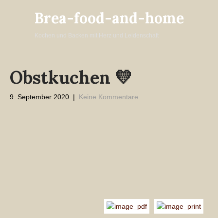
Brea-food-and-home
Kochen und Backen mit Herz und Leidenschaft
Obstkuchen 💛
9. September 2020
|
Keine Kommentare