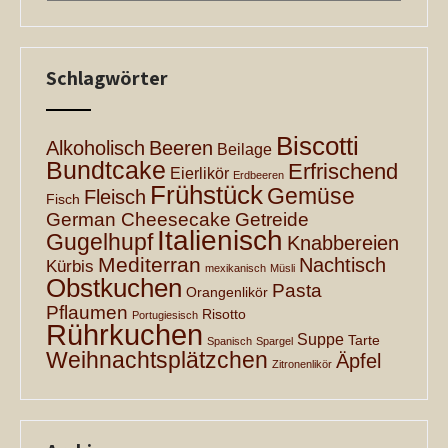
Schlagwörter
Biscotti
Alkoholisch
Beeren
Beilage
Bundtcake
Erfrischend
Eierlikör
Erdbeeren
Frühstück
Gemüse
Fleisch
Fisch
German Cheesecake
Getreide
Italienisch
Gugelhupf
Knabbereien
Mediterran
Nachtisch
Kürbis
mexikanisch
Müsli
Obstkuchen
Pasta
Orangenlikör
Pflaumen
Risotto
Portugiesisch
Rührkuchen
Suppe
Tarte
Spanisch
Spargel
Weihnachtsplätzchen
Äpfel
Zitronenlikör