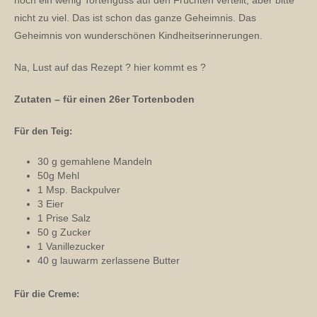
noch ein wenig Tortenguss auf den Früchten verteilt, aber bitte
nicht zu viel. Das ist schon das ganze Geheimnis. Das
Geheimnis von wunderschönen Kindheitserinnerungen.
Na, Lust auf das Rezept ? hier kommt es ?
Zutaten – für einen 26er Tortenboden
Für den Teig:
30 g gemahlene Mandeln
50g Mehl
1 Msp. Backpulver
3 Eier
1 Prise Salz
50 g Zucker
1 Vanillezucker
40 g lauwarm zerlassene Butter
Für die Creme: