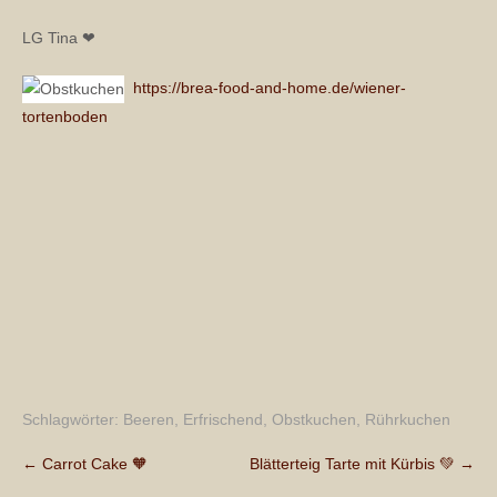
LG Tina ❤
https://brea-food-and-home.de/wiener-
tortenboden
Schlagwörter:
Beeren
,
Erfrischend
,
Obstkuchen
,
Rührkuchen
Post
←
Carrot Cake 🧡
Blätterteig Tarte mit Kürbis 💚
→
navigation