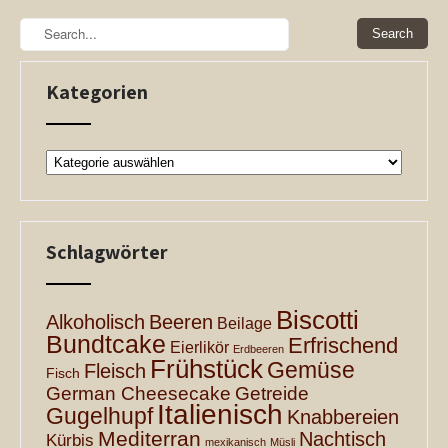
Kategorien
Kategorien
Schlagwörter
Biscotti
Alkoholisch
Beeren
Beilage
Bundtcake
Erfrischend
Eierlikör
Erdbeeren
Frühstück
Gemüse
Fleisch
Fisch
German Cheesecake
Getreide
Italienisch
Gugelhupf
Knabbereien
Mediterran
Nachtisch
Kürbis
mexikanisch
Müsli