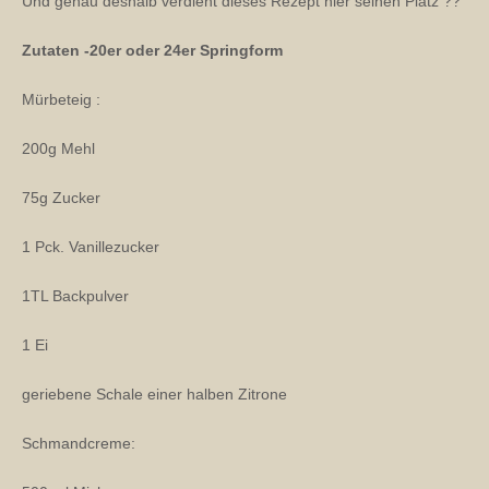
Und genau deshalb verdient dieses Rezept hier seinen Platz ??
Zutaten -20er oder 24er Springform
Mürbeteig :
200g Mehl
75g Zucker
1 Pck. Vanillezucker
1TL Backpulver
1 Ei
geriebene Schale einer halben Zitrone
Schmandcreme: