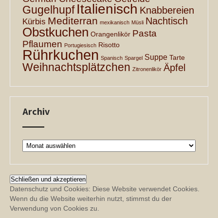
Italienisch
Gugelhupf
Knabbereien
Mediterran
Nachtisch
Kürbis
mexikanisch
Müsli
Obstkuchen
Pasta
Orangenlikör
Pflaumen
Risotto
Portugiesisch
Rührkuchen
Suppe
Tarte
Spanisch
Spargel
Weihnachtsplätzchen
Äpfel
Zitronenlikör
Archiv
Archiv
Datenschutz und Cookies: Diese Website verwendet Cookies.
Wenn du die Website weiterhin nutzt, stimmst du der
Verwendung von Cookies zu.