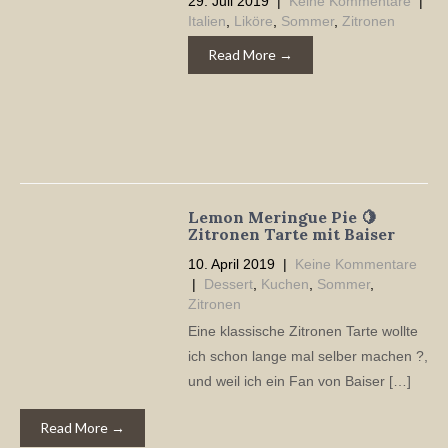
29. Juli 2019
|
Keine Kommentare
|
Italien
,
Liköre
,
Sommer
,
Zitronen
Read More →
Lemon Meringue Pie 🍋
Zitronen Tarte mit Baiser
10. April 2019
|
Keine Kommentare
|
Dessert
,
Kuchen
,
Sommer
,
Zitronen
Eine klassische Zitronen Tarte wollte
ich schon lange mal selber machen ?,
und weil ich ein Fan von Baiser […]
Read More →