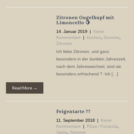
Zitronen Gugelhupf mit
Limoncello 🍋
14. Januar 2019
|
Keine
Kommentare
|
Kuchen
,
Sommer
,
Zitronen
Ich liebe Zitronen, und ganz
besonders in der dunklen Jahreszeit,
nach dem Jahreswechsel, sind sie
besonders erfrischend ?. Ich […]
Read More →
Feigentarte ??
11. September 2018
|
Keine
Kommentare
|
Pizza / Focaccia
,
Salzig
,
Sommer