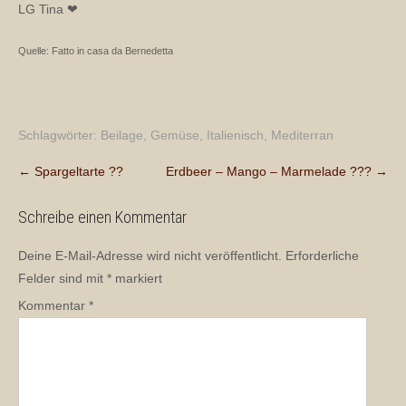
LG Tina ❤
Quelle: Fatto in casa da Bernedetta
Schlagwörter:
Beilage
,
Gemüse
,
Italienisch
,
Mediterran
Post
←
Spargeltarte ??
Erdbeer – Mango – Marmelade ???
→
navigation
Schreibe einen Kommentar
Deine E-Mail-Adresse wird nicht veröffentlicht.
Erforderliche
Felder sind mit
*
markiert
Kommentar
*