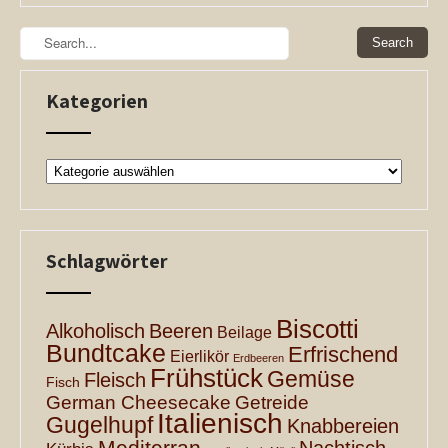
Kategorien
Kategorien
Schlagwörter
Biscotti
Alkoholisch
Beeren
Beilage
Bundtcake
Erfrischend
Eierlikör
Erdbeeren
Frühstück
Gemüse
Fleisch
Fisch
German Cheesecake
Getreide
Italienisch
Gugelhupf
Knabbereien
Mediterran