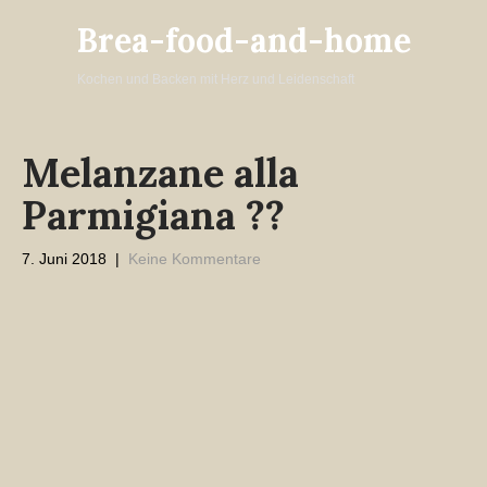
Brea-food-and-home
Kochen und Backen mit Herz und Leidenschaft
Melanzane alla
Parmigiana ??
7. Juni 2018
|
Keine Kommentare