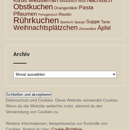
Nachtisch
Kürbis
mexikanisch
Müsli
Obstkuchen
Pasta
Orangenlikör
Pflaumen
Risotto
Portugiesisch
Rührkuchen
Suppe
Tarte
Spanisch
Spargel
Weihnachtsplätzchen
Äpfel
Zitronenlikör
Archiv
Archiv
Datenschutz und Cookies: Diese Website verwendet Cookies.
Wenn du die Website weiterhin nutzt, stimmst du der
Verwendung von Cookies zu.
Weitere Informationen, beispielsweise zur Kontrolle von
Cookies, findest du hier:
Cookie-Richtlinie