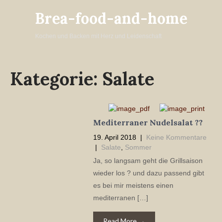
Brea-food-and-home
Kochen und Backen mit Herz und Leidenschaft
Kategorie:
Salate
Mediterraner Nudelsalat ??
19. April 2018
|
Keine Kommentare
|
Salate
,
Sommer
Ja, so langsam geht die Grillsaison
wieder los ? und dazu passend gibt
es bei mir meistens einen
mediterranen […]
Read More →