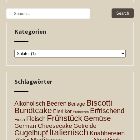
Kategorien
Kategorien
Schlagwörter
Biscotti
Alkoholisch
Beeren
Beilage
Bundtcake
Erfrischend
Eierlikör
Erdbeeren
Frühstück
Gemüse
Fleisch
Fisch
German Cheesecake
Getreide
Italienisch
Gugelhupf
Knabbereien
Mediterran