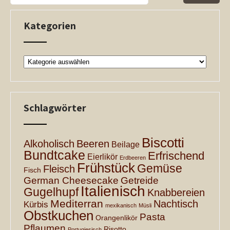
Kategorien
Kategorien
Schlagwörter
Biscotti
Alkoholisch
Beeren
Beilage
Bundtcake
Erfrischend
Eierlikör
Erdbeeren
Frühstück
Gemüse
Fleisch
Fisch
German Cheesecake
Getreide
Italienisch
Gugelhupf
Knabbereien
Mediterran
Nachtisch
Kürbis
mexikanisch
Müsli
Obstkuchen
Pasta
Orangenlikör
Pflaumen
Risotto
Portugiesisch