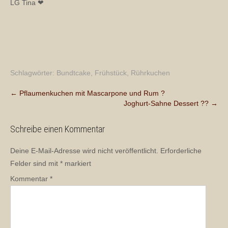
LG Tina ❤
Schlagwörter:
Bundtcake
,
Frühstück
,
Rührkuchen
Post
←
Pflaumenkuchen mit Mascarpone und Rum ?
Joghurt-Sahne Dessert ??
→
navigation
Schreibe einen Kommentar
Deine E-Mail-Adresse wird nicht veröffentlicht.
Erforderliche
Felder sind mit
*
markiert
Kommentar
*