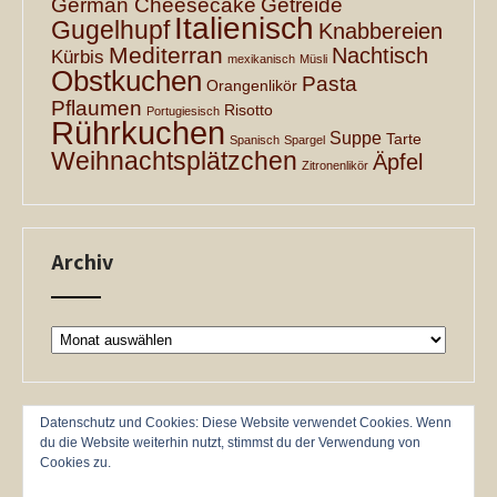
German Cheesecake
Getreide
Italienisch
Gugelhupf
Knabbereien
Mediterran
Nachtisch
Kürbis
mexikanisch
Müsli
Obstkuchen
Pasta
Orangenlikör
Pflaumen
Risotto
Portugiesisch
Rührkuchen
Suppe
Tarte
Spanisch
Spargel
Weihnachtsplätzchen
Äpfel
Zitronenlikör
Archiv
Archiv
Datenschutz und Cookies: Diese Website verwendet Cookies. Wenn
du die Website weiterhin nutzt, stimmst du der Verwendung von
Cookies zu.