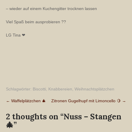
– wieder auf einem Kuchengitter trocknen lassen
Viel Spaß beim ausprobieren ??
LG Tina ❤
Schlagwörter:
Biscotti
,
Knabbereien
,
Weihnachtsplätzchen
Post
←
Waffelplätzchen 🎄
Zitronen Gugelhupf mit Limoncello 🍋
→
navigation
2 thoughts on “
Nuss – Stangen
🎄
”