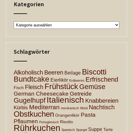
Kategorien
Kategorien
Schlagwörter
Biscotti
Alkoholisch
Beeren
Beilage
Bundtcake
Erfrischend
Eierlikör
Erdbeeren
Frühstück
Gemüse
Fleisch
Fisch
German Cheesecake
Getreide
Italienisch
Gugelhupf
Knabbereien
Mediterran
Nachtisch
Kürbis
mexikanisch
Müsli
Obstkuchen
Pasta
Orangenlikör
Pflaumen
Risotto
Portugiesisch
Rührkuchen
Suppe
Tarte
Spanisch
Spargel